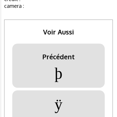
camera :
Voir Aussi
Précédent
þ
ÿ