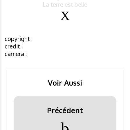
La terre est belle
copyright :
credit :
camera :
Voir Aussi
Précédent
þ