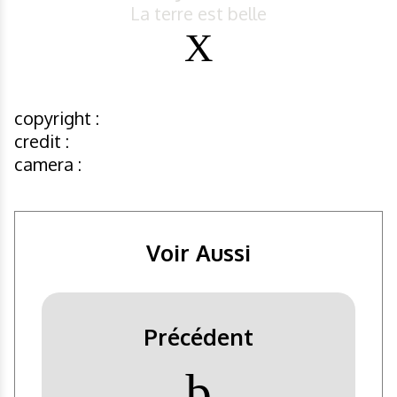
La terre est belle
copyright :
credit :
camera :
Voir Aussi
Précédent
þ