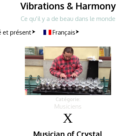
Vibrations & Harmony
Ce qu'il y a de beau dans le monde
 et présent
Français
Catégorie:
Musiciens
Musician of Crystal